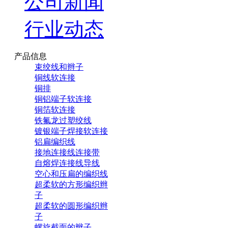
公司新闻
行业动态
产品信息
束绞线和辫子
铜线软连接
铜排
铜铝端子软连接
铜箔软连接
铁氟龙过塑绞线
镀银端子焊接软连接
铝扁编织线
接地连接线连接带
自熔焊连接线导线
空心和压扁的编织线
超柔软的方形编织辫
子
超柔软的圆形编织辫
子
螺旋截面的辫子