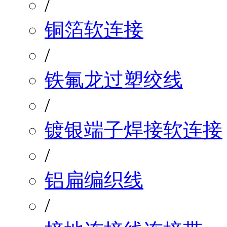
/
铜箔软连接
/
铁氟龙过塑绞线
/
镀银端子焊接软连接
/
铝扁编织线
/