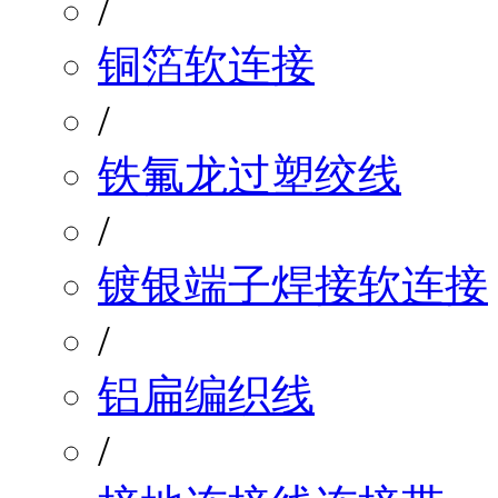
/
铜箔软连接
/
铁氟龙过塑绞线
/
镀银端子焊接软连接
/
铝扁编织线
/