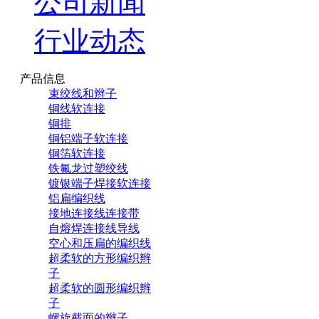
公司新闻
行业动态
产品信息
束绞线和辫子
铜线软连接
铜排
铜铝端子软连接
铜箔软连接
铁氟龙过塑绞线
镀银端子焊接软连接
铝扁编织线
接地连接线连接带
自熔焊连接线导线
空心和压扁的编织线
超柔软的方形编织辫
子
超柔软的圆形编织辫
子
螺旋截面的辫子